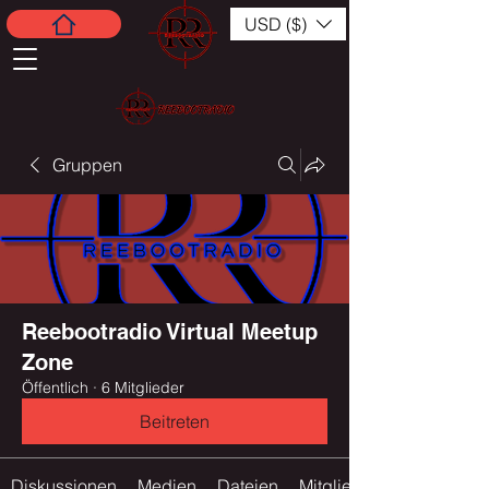
USD ($)
Gruppen
Reebootradio Virtual Meetup
Zone
Öffentlich
·
6 Mitglieder
Beitreten
Diskussionen
Medien
Dateien
Mitglieder