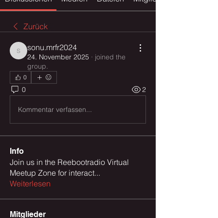
Zurück
sonu.mrfr2024
sonu.mrfr2024
24. November 2025
·
joined the
group.
0
0
2
Kommentar verfassen...
Info
Join us in the Reebootradio Virtual
Meetup Zone for interact
...
Weiterlesen
Mitglieder