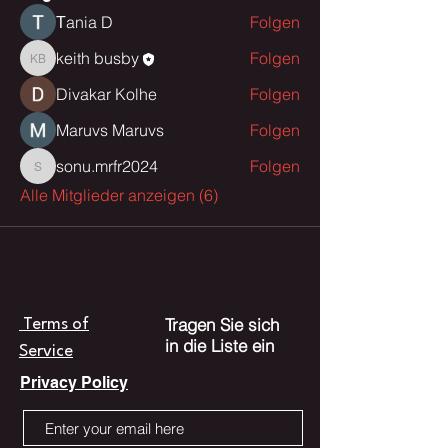
Тania D
Folgen
keith busby
Folgen
keith busby
Divakar Kolhe
Folgen
Maruvs Maruvs
Folgen
sonu.mrfr2024
Folgen
sonu.mrfr2024
Alle Mitglieder anzeigen (6)
Tragen Sie sich
Terms of
in die Liste ein
Service
Privacy Policy