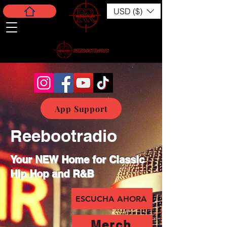
USD ($)
App Support
Reebootradio
Your NEW Home for Classic
Hip Hop and R&B
ESCUCHA AHORA
Merch