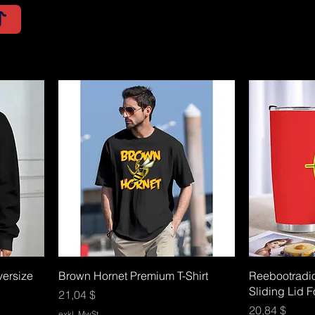
ersize
Brown Hornet Premium T-Shirt
Reebootradio
Sliding Lid 
Preis
21,04 $
Preis
20,84 $
exkl. MwSt.