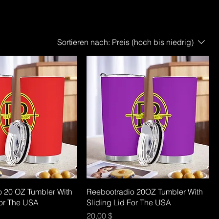
Sortieren nach:
Preis (hoch bis niedrig)
 20 OZ Tumbler With
Reebootradio 20OZ Tumbler With
For The USA
Sliding Lid For The USA
Preis
20,00 $