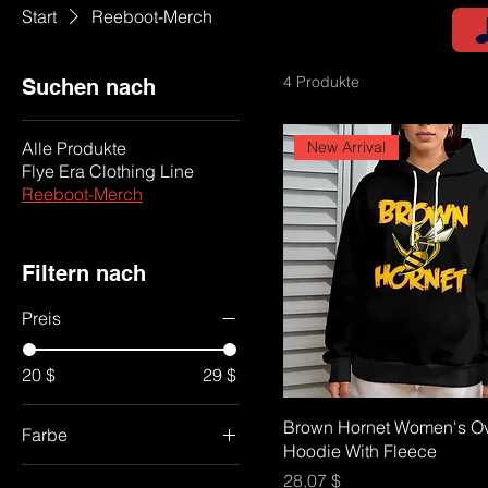
Start
Reeboot-Merch
4 Produkte
Suchen nach
Alle Produkte
New Arrival
Flye Era Clothing Line
Reeboot-Merch
Filtern nach
Preis
20 $
29 $
Brown Hornet Women's Ov
Farbe
Hoodie With Fleece
Black
Preis
28,07 $