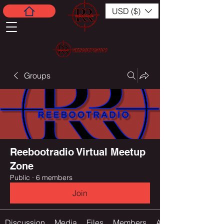
USD ($)
Groups
Reebootradio Virtual Meetup
Zone
Public
·
6 members
Join
Discussion
Media
Files
Members
About