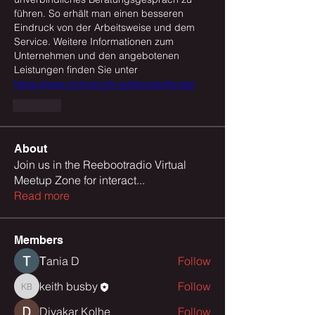
führen. So erhält man einen besseren 
Eindruck von der Arbeitsweise und dem 
Service. Weitere Informationen zum 
Unternehmen und den angebotenen 
Leistungen finden Sie unter 
https://www.immoprofi-wolkersdorfer.de/
Like
About
Join us in the Reebootradio Virtual
Meetup Zone for interact
...
Read more
Members
Тania D
Follow
keith busby
Follow
keith busby
Divakar Kolhe
Follow